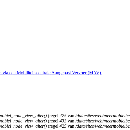
obiel_node_view_alter()
(regel
425
van
/data/sites/web/meermobielb
obiel_node_view_alter()
(regel
433
van
/data/sites/web/meermobielb
obiel_node_view_alter()
(regel
425
van
/data/sites/web/meermobielb