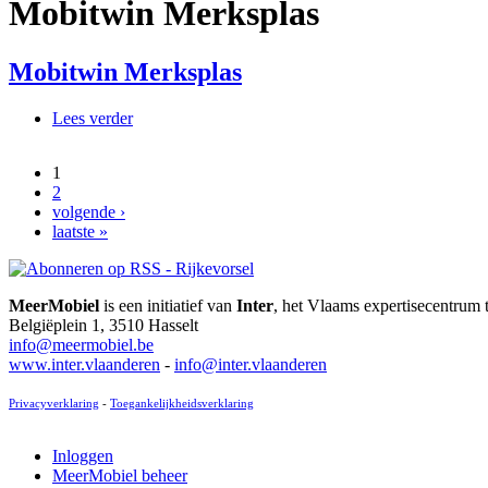
Mobitwin Merksplas
Mobitwin Merksplas
Lees verder
over Mobitwin Merksplas
1
Pagina's
2
volgende ›
laatste »
MeerMobiel
is een initiatief van
Inter
, het Vlaams expertisecentrum 
Belgiëplein 1, 3510 Hasselt
info@meermobiel.be
www.inter.vlaanderen
-
info@inter.vlaanderen
Privacyverklaring
-
Toegankelijkheidsverklaring
Inloggen
MeerMobiel beheer