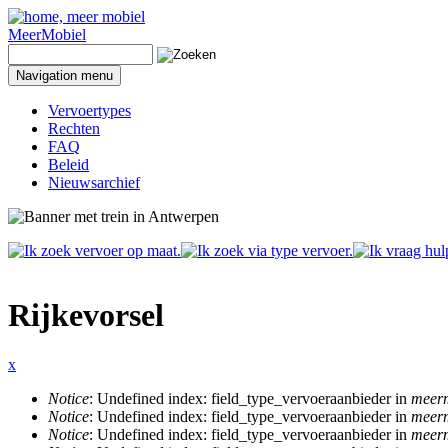
Naar inhoud
MeerMobiel
Zoeken
Zoekveld
Navigation menu
Vervoertypes
Rechten
FAQ
Beleid
Nieuwsarchief
Rijkevorsel
x
Notice
: Undefined index: field_type_vervoeraanbieder in
meerm
Foutmelding
Notice
: Undefined index: field_type_vervoeraanbieder in
meerm
Notice
: Undefined index: field_type_vervoeraanbieder in
meerm