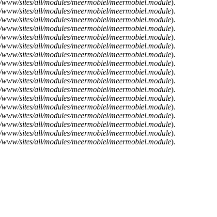
e/www/sites/all/modules/meermobiel/meermobiel.module
).
e/www/sites/all/modules/meermobiel/meermobiel.module
).
e/www/sites/all/modules/meermobiel/meermobiel.module
).
e/www/sites/all/modules/meermobiel/meermobiel.module
).
e/www/sites/all/modules/meermobiel/meermobiel.module
).
e/www/sites/all/modules/meermobiel/meermobiel.module
).
e/www/sites/all/modules/meermobiel/meermobiel.module
).
e/www/sites/all/modules/meermobiel/meermobiel.module
).
e/www/sites/all/modules/meermobiel/meermobiel.module
).
e/www/sites/all/modules/meermobiel/meermobiel.module
).
e/www/sites/all/modules/meermobiel/meermobiel.module
).
e/www/sites/all/modules/meermobiel/meermobiel.module
).
e/www/sites/all/modules/meermobiel/meermobiel.module
).
e/www/sites/all/modules/meermobiel/meermobiel.module
).
e/www/sites/all/modules/meermobiel/meermobiel.module
).
e/www/sites/all/modules/meermobiel/meermobiel.module
).
e/www/sites/all/modules/meermobiel/meermobiel.module
).