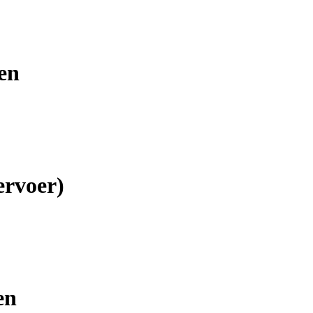
en
ervoer)
en